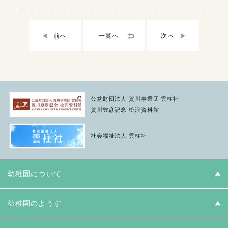
前へ
一覧へ
次へ
公益財団法人 賀川事業団 雲柱社
賀川豊彦記念 松沢資料館
社会福祉法人 雲柱社
幼稚園について
教育方針と園長あいさつ
幼稚園のようす