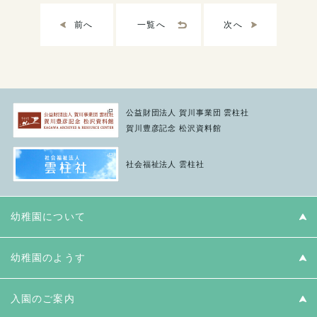
前へ
一覧へ
次へ
公益財団法人 賀川事業団 雲柱社
賀川豊彦記念 松沢資料館
社会福祉法人 雲柱社
幼稚園について
教育方針と園長あいさつ
幼稚園のようす
幼稚園概要
幼稚園の1日
入園のご案内