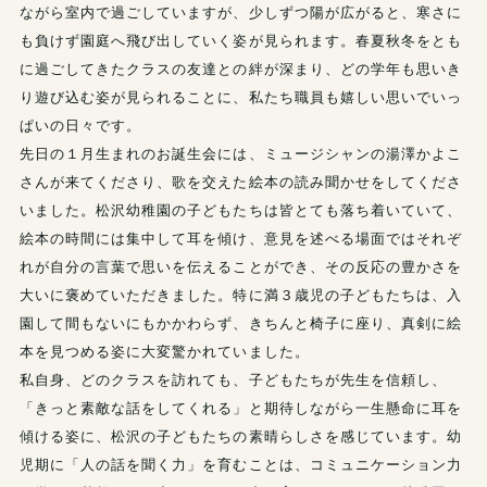
ながら室内で過ごしていますが、少しずつ陽が広がると、寒さに
も負けず園庭へ飛び出していく姿が見られます。春夏秋冬をとも
に過ごしてきたクラスの友達との絆が深まり、どの学年も思いき
り遊び込む姿が見られることに、私たち職員も嬉しい思いでいっ
ぱいの日々です。
先日の１月生まれのお誕生会には、ミュージシャンの湯澤かよこ
さんが来てくださり、歌を交えた絵本の読み聞かせをしてくださ
いました。松沢幼稚園の子どもたちは皆とても落ち着いていて、
絵本の時間には集中して耳を傾け、意見を述べる場面ではそれぞ
れが自分の言葉で思いを伝えることができ、その反応の豊かさを
大いに褒めていただきました。特に満３歳児の子どもたちは、入
園して間もないにもかかわらず、きちんと椅子に座り、真剣に絵
本を見つめる姿に大変驚かれていました。
私自身、どのクラスを訪れても、子どもたちが先生を信頼し、
「きっと素敵な話をしてくれる」と期待しながら一生懸命に耳を
傾ける姿に、松沢の子どもたちの素晴らしさを感じています。幼
児期に「人の話を聞く力」を育むことは、コミュニケーション力