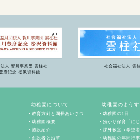
法人 賀川事業団 雲柱社
社会福祉法人 雲
豊彦記念 松沢資料館
幼稚園について
幼稚園のようす
教育方針と園長あいさつ
幼稚園の1日
幼稚園概要
預かり保育「に
施設紹介
課外教室（希望
創設者と沿革
幼稚園の年間行