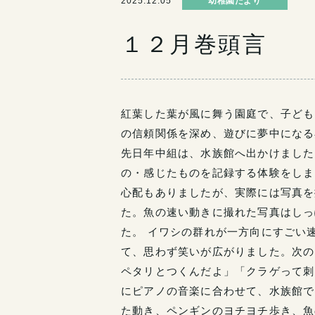
2025.12.05
幼稚園だより
１２月巻頭言
紅葉した葉が風に舞う園庭で、子ども
の信頼関係を深め、遊びに夢中になる
先日年中組は、水族館へ出かけました
の・感じたものを記録する体験をしま
心配もありましたが、実際には写真を
た。魚の速い動きに撮れた写真はしっ
た。 イワシの群れが一方向にすごい
て、思わず笑いが広がりました。次の
ペタリとつくんだよ」「クラゲって刺
にピアノの音楽に合わせて、水族館で
た動き、ペンギンのヨチヨチ歩き、魚